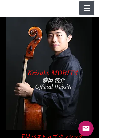
Keisuke MORITA
森田 啓介
Official Website
​FM ベスト オブ クラシック